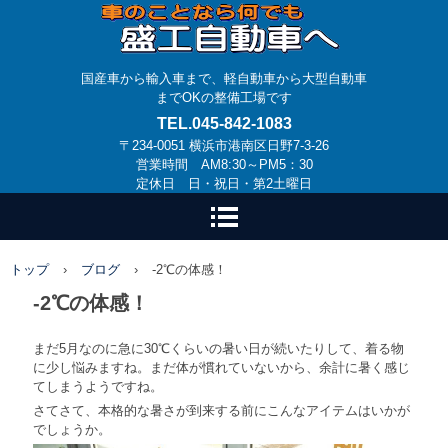
国産車から輸入車まで、軽自動車から大型自動車
までOKの整備工場です
TEL.045-842-1083
〒234-0051 横浜市港南区日野7-3-26
営業時間 AM8:30～PM5：30
定休日 日・祝日・第2土曜日
トップ
›
ブログ
›
-2℃の体感！
-2℃の体感！
まだ5月なのに急に30℃くらいの暑い日が続いたりして、着る物
に少し悩みますね。まだ体が慣れていないから、余計に暑く感じ
てしまうようですね。
さてさて、本格的な暑さが到来する前にこんなアイテムはいかが
でしょうか。