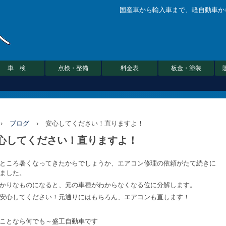
国産車から輸入車まで、軽自動車か
車 検
点検・整備
料金表
板金・塗装
›
ブログ
›
安心してください！直りますよ！
心してください！直りますよ！
ところ暑くなってきたからでしょうか、エアコン修理の依頼がたて続きに
ました。
かりなものになると、元の車種がわからなくなる位に分解します。
安心してください！元通りにはもちろん、エアコンも直します！
ことなら何でも～盛工自動車です