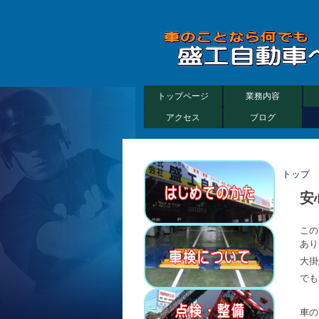
トップページ
業務内容
アクセス
ブログ
トップ
安
この
あり
大掛
でも
車の